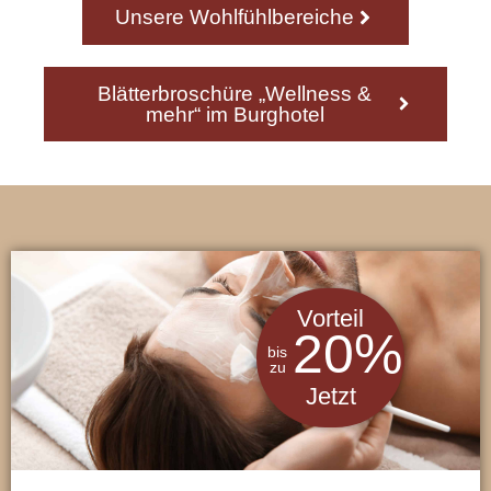
Unsere Wohlfühlbereiche
Blätterbroschüre „Wellness &
mehr“ im Burghotel
Vorteil
20
%
bis
zu
Jetzt