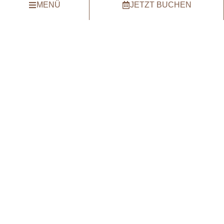
MENÜ
JETZT BUCHEN
38855 Wernigerode
+49 (0)3943 / 5164-0
Unsere Rezeption ist 24h besetzt.
Burghotel
Ausblicke
Zimmer
Inklusivleistungen
Restaurant
BurgCafé
Feiern
Tagen