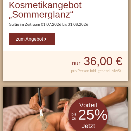
Kosmetikangebot
„Sommerglanz“
Gültig im Zeitraum
01.07.2026
bis
31.08.2026
zum Angebot
36,00 €
nur
pro Person inkl. gesetzl. MwSt.
Vorteil
25
%
bis
zu
Jetzt