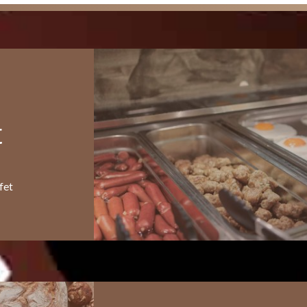
t
fet