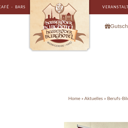
AFÉ · BARS
VERANSTALT
Gutsch
Home
»
Aktuelles
»
Berufs-Bi