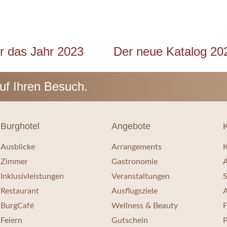
r das Jahr 2023
auf Ihren Besuch.
Burghotel
Angebote
Ausblicke
Arrangements
K
Zimmer
Gastronomie
A
Inklusivleistungen
Veranstaltungen
S
Restaurant
Ausflugsziele
A
BurgCafé
Wellness & Beauty
Feiern
Gutschein
P