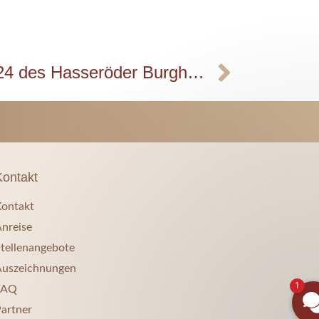
Der neue Katalog 2024 des Hasseröder Burghotels ist da!
Kontakt
ontakt
nreise
tellenangebote
uszeichnungen
1
FAQ
artner