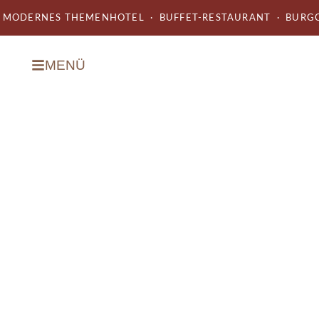
MODERNES THEMENHOTEL · BUFFET-RESTAURANT · BURGC
MENÜ