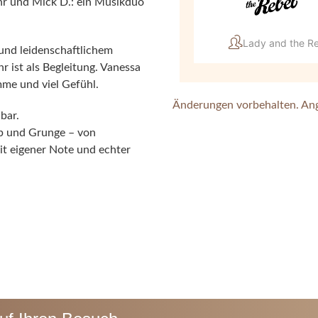
hr und Mick D.: ein Musikduo
Lady and the R
und leidenschaftlichem
r ist als Begleitung. Vanessa
mme und viel Gefühl.
Änderungen vorbehalten. An
bar.
op und Grunge – von
it eigener Note und echter