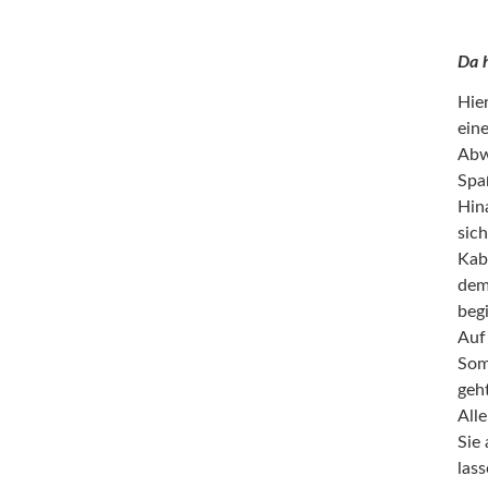
Da 
Hier
ein
Abw
Spaß
Hin
sich
Kab
dem
beg
Auf
Som
geh
Alle
Sie 
las