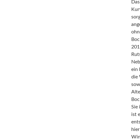
Das
Kur
sor
ang
ohn
Boc
201
Rut
Neb
ein
die
sowi
Alt
Boc
Sie
ist
ent
hier
Win