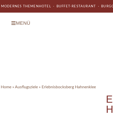
MODERNES THEMENHOTEL · BUFFET-RESTAURANT · BURGC
MENÜ
Home
»
Ausflugsziele
»
Erlebnisbocksberg Hahnenklee
E
H