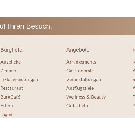
auf Ihren Besuch.
Burghotel
Angebote
Ausblicke
Arrangements
K
Zimmer
Gastronomie
A
Inklusivleistungen
Veranstaltungen
S
Restaurant
Ausflugsziele
A
BurgCafé
Wellness & Beauty
Feiern
Gutschein
P
Tagen