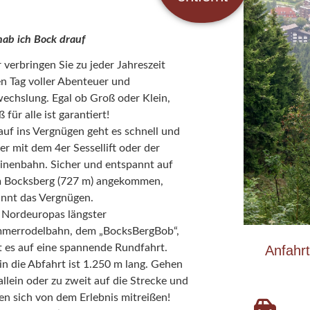
hab ich Bock drauf
 verbringen Sie zu jeder Jahreszeit
en Tag voller Abenteuer und
echslung. Egal ob Groß oder Klein,
 für alle ist garantiert!
auf ins Vergnügen geht es schnell und
er mit dem 4er Sessellift oder der
inenbahn. Sicher und entspannt auf
 Bocksberg (727 m) angekommen,
innt das Vergnügen.
 Nordeuropas längster
merrodelbahn, dem „BocksBergBob“,
t es auf eine spannende Rundfahrt.
Anfahr
in die Abfahrt ist 1.250 m lang. Gehen
allein oder zu zweit auf die Strecke und
sen sich von dem Erlebnis mitreißen!