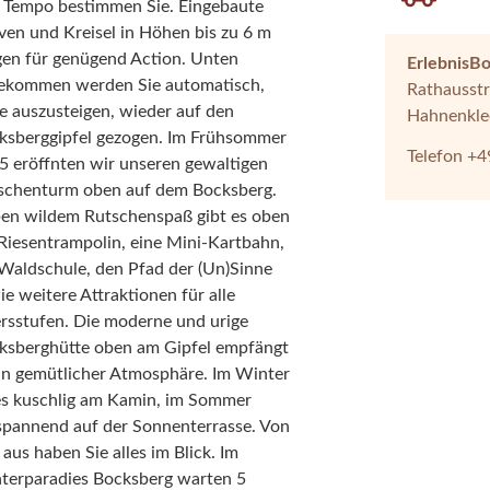
 Tempo bestimmen Sie. Eingebaute
ven und Kreisel in Höhen bis zu 6 m
gen für genügend Action. Unten
ErlebnisB
ekommen werden Sie automatisch,
Rathausstr
e auszusteigen, wieder auf den
Hahnenkle
ksberggipfel gezogen. Im Frühsommer
Telefon +4
5 eröffnten wir unseren gewaltigen
schenturm oben auf dem Bocksberg.
en wildem Rutschenspaß gibt es oben
 Riesentrampolin, eine Mini-Kartbahn,
 Waldschule, den Pfad der (Un)Sinne
e weitere Attraktionen für alle
ersstufen. Die moderne und urige
ksberghütte oben am Gipfel empfängt
 in gemütlicher Atmosphäre. Im Winter
 es kuschlig am Kamin, im Sommer
spannend auf der Sonnenterrasse. Von
 aus haben Sie alles im Blick. Im
terparadies Bocksberg warten 5