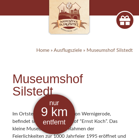
Home
»
Ausflugsziele
»
Museumshof Silstedt
Museumshof
Silstedt
nur
9
km
Im Ortsteil Silstedt, unweit von Wernigerode,
entfernt
befindet sich der Museumshof “Ernst Koch”. Das
kleine Museum wurde im Rahmen der
Feierlichkeiten zur 1000 Jahrfeier 1995 eröffnet und