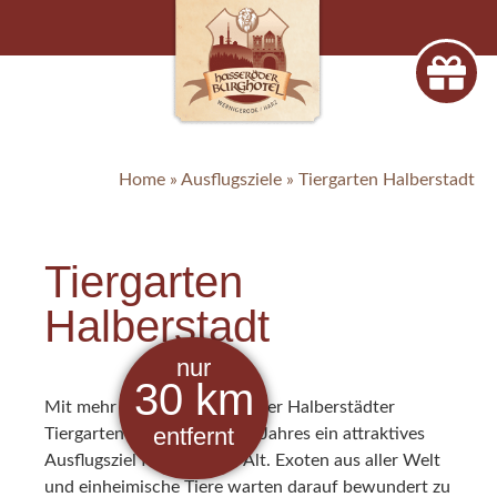
Home
»
Ausflugsziele
»
Tiergarten Halberstadt
Tiergarten
Halberstadt
nur
30
km
Mit mehr als 250 Tieren ist der Halberstädter
entfernt
Tiergarten zu jeder Zeit des Jahres ein attraktives
Ausflugsziel für Jung und Alt. Exoten aus aller Welt
und einheimische Tiere warten darauf bewundert zu